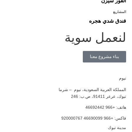
الفور سيزن
المشاريع
فندق شدي هجره
لنعمل سوية
بناء مشروع معنا
نيوم
المملكة العربية السعودية، نيوم – شرما
تبوك، عرعر 91411، ص.ب: 246
هاتف: +966 46692442
فاكس: +966 46690099 920000767
مدينة تبوك