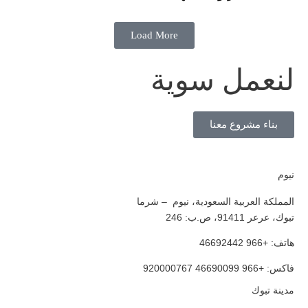
Load More
لنعمل سوية
بناء مشروع معنا
نيوم
المملكة العربية السعودية، نيوم – شرما
تبوك، عرعر 91411، ص.ب: 246
هاتف: +966 46692442
فاكس: +966 46690099 920000767
مدينة تبوك