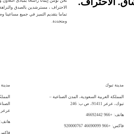
شاق. الاحتراف.
نحن نؤمن إيمانا راسخا بمبادئ التعاون 
الاحتراف ، مسترشدين بالصدق والنزاهة وا
تماما بتقديم التميز في جميع مساعينا وض
ومتجددة.
مدينة تبوك
مدينة 
المملكة العربية السعودية، المدن الصناعية –
المملك
تبوك، عرعر 91411، ص.ب: 246
الصناع
عرعر 91411، ص.ب: 46
هاتف: +966 46692442
هاتف: +966 2442
فاكس: +966 46690099 920000767
فاكس: 966 46690099 767