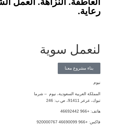
العاطفة. النزاهة. العمل ال
رعاية.​
لنعمل سوية
بناء مشروع معنا
نيوم
المملكة العربية السعودية، نيوم – شرما
تبوك، عرعر 91411، ص.ب: 246
هاتف: +966 46692442
فاكس: +966 46690099 920000767