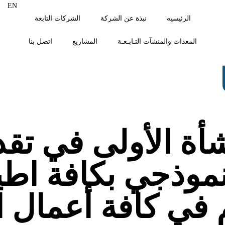
EN
الرئيسيه
نبذة عن الشركة
الشركات التابعة
المعدات والمنشآت التـابـعـة
المشاريع
اتصل بنا
أة الأولى في تقد
لنموذجي بكافة اط
 في كافة أعمال ال