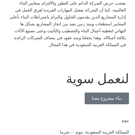
بفضب حرص الشركة الدائم على التطور والالتزام بمعاییر البناء
العالمیة، كما أن الشركة بفضل المهارات الفریدة لفرق العمل في
إدارة المشاریع الذین یقدمون الحلول والتزام باشتراطات البناء بأعلى
المعاییر استطعات ومنذ زمن بعید من انجاز المشاریع بشكل ها
النهائي لتغطیة أعمال البناء والتشطیب والتأثیث وحتى تصنیع الأثاث
بكافة أشكاله. وهذا یجعلنا ومنذ عقود في مصاف الشركات الرائدة
في المملكة العربیة السعودیة في هذا المجال.
لنعمل سوية
بناء مشروع معنا
نيوم
المملكة العربية السعودية، نيوم – شرما